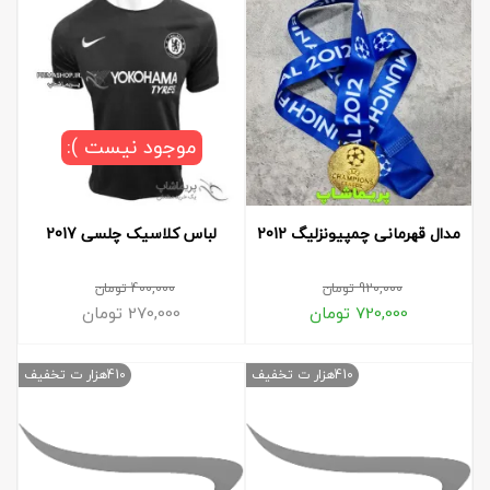
موجود نیست ):
مدال قهرمانی چمپیونزلیگ 2012
لباس کلاسیک چلسی 2017
920,000
تومان
400,000
تومان
720,000
تومان
270,000
تومان
410هزار ت تخفیف
410هزار ت تخفیف