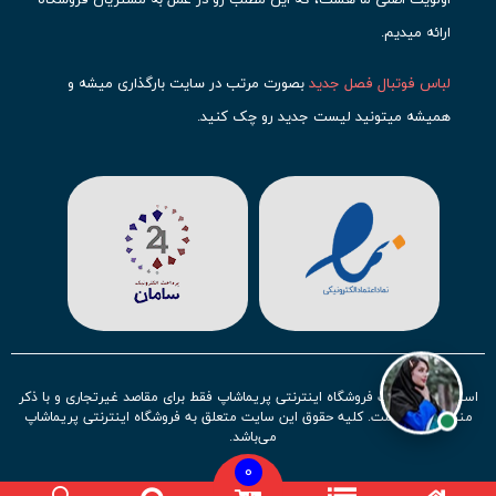
ارائه میدیم.
لباس فوتبال فصل جدید
بصورت مرتب در سایت بارگذاری میشه و
همیشه میتونید لیست جدید رو چک کنید.
محبوب ترین
لباس باشگاهی فوتبال
رو در قسمت کیت های باشگاهی
حتما مشاهده کنید که قطعا برای تیم های مطرح دنیای فوتبال، تعداد
بیشتری محصول موجود میشه. این مورد شامل
لباس رئال مادرید
،
لباس
بارسلونا
،
لباس اینتر میامی
،
لباس النصر
،
لباس منچستر سیتی
و لباس
آث میلان میشه.
در ایران هم
لباس استقلال
،
لباس پرسپولیس
و
لباس تیم ملی
ایران
توجه زیادی بشون شده و تقریبا تمام محصولاتشون رو موجود
استفاده از مطالب فروشگاه اینترنتی پریماشاپ فقط برای مقاصد غیرتجاری و با ذکر
کردیم.
منبع بلامانع است. کلیه حقوق این سایت متعلق به فروشگاه اینترنتی پریماشاپ
می‌باشد.
لباس فوتبال بچه گانه با توجه به استقبال نسل جدید روز به روز بصورت
0