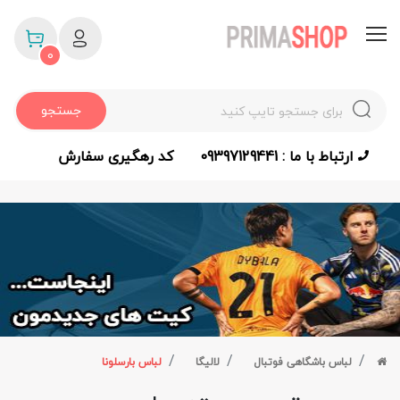
0
جستجو
ارتباط با ما : 09397129441
کد رهگیری سفارش
لباس باشگاهی فوتبال
لالیگا
لباس بارسلونا