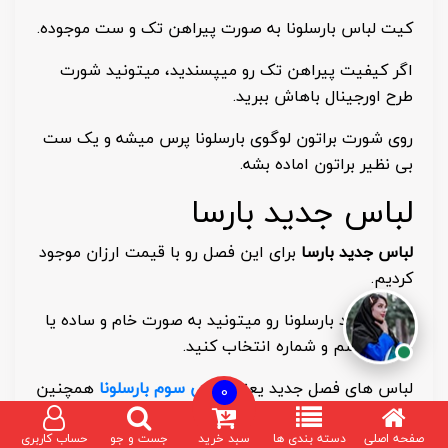
کیت لباس بارسلونا به صورت پیراهن تک و ست موجوده.
اگر کیفیت پیراهن تک رو میپسندید، میتونید شورت
طرح اورجینال باهاش ببرید.
روی شورت براتون لوگوی بارسلونا پرس میشه و یک ست
بی نظیر براتون اماده بشه.
لباس جدید بارسا
لباس جدید بارسا
برای این فصل رو با قیمت ارزان موجود
کردیم.
لباس جدید بارسلونا رو میتونید به صورت خام و ساده یا
با چاپ اسم و شماره انتخاب کنید.
لباس های فصل جدید یعنی
لباس سوم بارسلونا
همچنین
0
اول، دوم و چهارم رو به صورت کامل موجود داریم.
صفحه اصلی
دسته بندی ها
سبد خرید
جست و جو
حساب کاربری