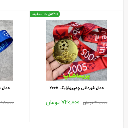
200هزار ت تخفیف
مدال قهرمانی چمپیونزلیگ 2005
مدال ق
720,000
تومان
920,000
تومان
920,000