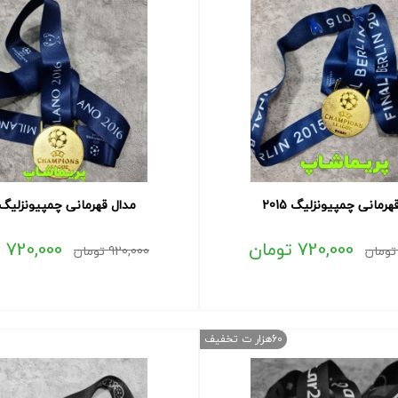
هرمانی چمپیونزلیگ 2015
مدال قهرمانی چمپیونزلیگ 016
720,000
تومان
720,000
ت
تومان
920,000
تومان
60هزار ت تخفیف