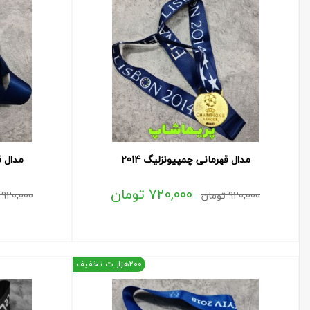
مدال قهرمانی چمپیونزلیگ 2014
مدال ق
720,000
تومان
920,000
تومان
920,000
200هزار ت تخفیف