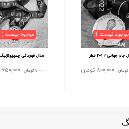
موجود نیست ):
موجود نیست ):
جام جهانی 2022 قطر
مدال قهرمانی چمپیونزلیگ 010
800,000
تومان
650,000
ت
تومان
700,000
تومان
گ