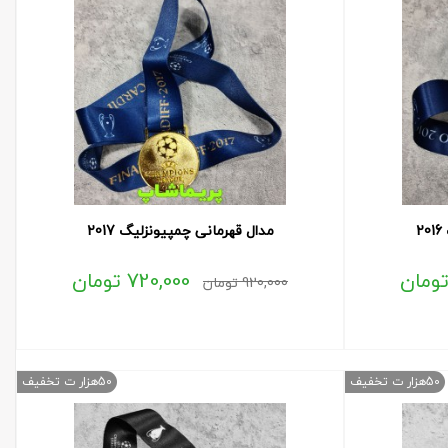
2
مدال قهرمانی چمپیونزلیگ 2017
ومان
720,000
تومان
920,000
تومان
50هزار ت تخفیف
50هزار ت تخفیف