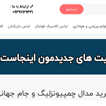
ارتباط با ما :
جستجو
09397129441
وازم ورزشی و هواداری
لباس کلاسیک فوتبال
لباس بازیکنان
کف
ید مدال چمپیونزلیگ و جام جهان