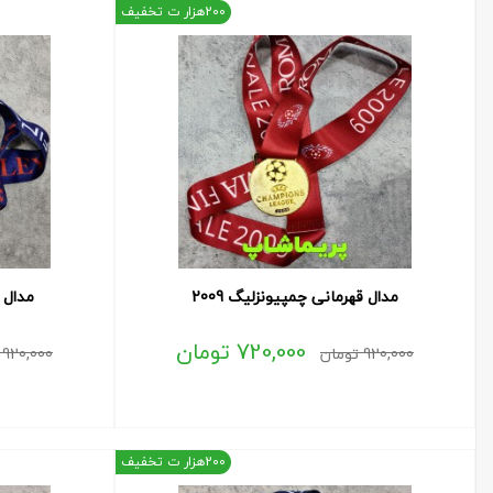
200هزار ت تخفیف
مدال قهرمانی چمپیونزلیگ 2009
مدال ق
720,000
تومان
920,000
تومان
920,000
200هزار ت تخفیف