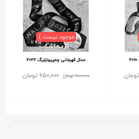
موجود نیست ):
2
مدال قهرمانی چمپیونزلیگ 2022
ومان
650,000
تومان
700,000
تومان