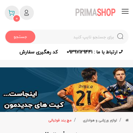
0
جستجو
ارتباط با ما : 09397129441
کد رهگیری سفارش
لوازم ورزشی و هواداری
مچ بند فوتبالی