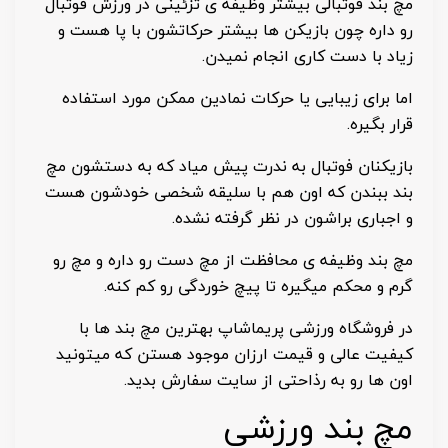
مچ بند فوتبالی بیشتر وظیفه ی تزئینی در ورزش فوتبال
رو داره چون بازیکن ها بیشتر حرکاتشون با پا هست و
زیاد با دست کاری انجام نمیدن.
اما برای زیبایی یا حرکات نمادین ممکن مورد استفاده
قرار بگیره.
بازیکنان فوتبال به ندرت پیش میاد که به دستشون مچ
بند ببندن که اون هم با سلیقه شخصی خودشون هست
و اجباری براشون در نظر گرفته نشده.
مچ بند وظیفه ی محافظت از مچ دست رو داره و مچ رو
گرم و محکم میگیره تا پیچ خوردگی رو کم کنه.
در فروشگاه ورزشی پریماشاپ بهترین مچ بند ها با
کیفیت عالی و قیمت ارزان موجود هستن که میتونید
اون ها رو به رذاحتی از سایت سفارش بدید.
مچ بند ورزشی