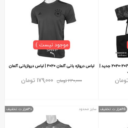
موجود نیست ):
لباس بچه گانه دروازه بانی یوونتوس 2019-2020 جدید |
لباس دروازه بانی آلمان 2020 | لباس دروازبانی آلمان
ومان
179,000
تومان
230,000
تومان
65هزار ت تخفیف
سایز محدود
30هزار ت تخفیف