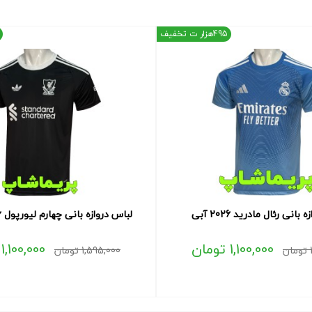
495هزار ت تخفیف
بانی رئال مادرید 2026 آبی
لباس دروازه بانی چهارم لیورپول 2026 مشکی
1,100,000
تومان
1,100,000
تومان
1,595,000
تومان