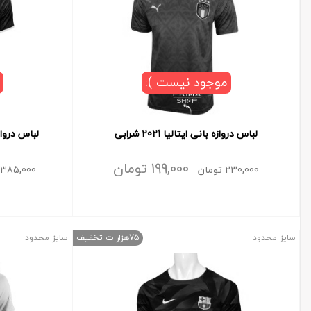
موجود نیست ):
لباس دروازه بانی ایتالیا 2021 شرابی
لباس دروازه بانی
199,000
تومان
230,000
تومان
385,000
سایز محدود
75هزار ت تخفیف
سایز محدود