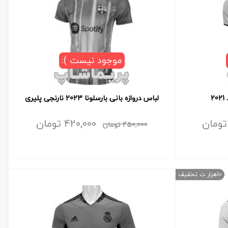
موجود نیست ):
2
لباس دروازه بانی بارسلونا 2023 نارنجی پلیری
تومان
420,000
تومان
450,000
تومان
10هزار ت تخفیف