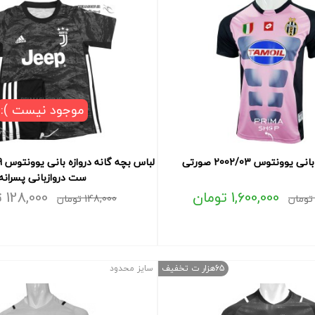
موجود نیست ):
یوونتوس 2002/03 صورتی
ست دروازبانی پسرانه
1,600,000
تومان
128,000
ت
تومان
148,000
تومان
65هزار ت تخفیف
سایز محدود