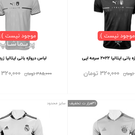
موجود نیست ):
موجود نیست ):
 ایتالیا 2022 سرمه ایی
لباس دروازه بانی ایتالیا زرد 021
320,000
تومان
320,000
تومان
385,000
تومان
31هزار ت تخفیف
سایز محدود