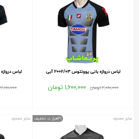
لباس دروازه بانی یوونتوس 2002/03 آبی
لباس دروازه بانی 
1,600,000
تومان
2,010,000
تومان
2,010,000
سایز محدود
31هزار ت تخفیف
سایز محدود