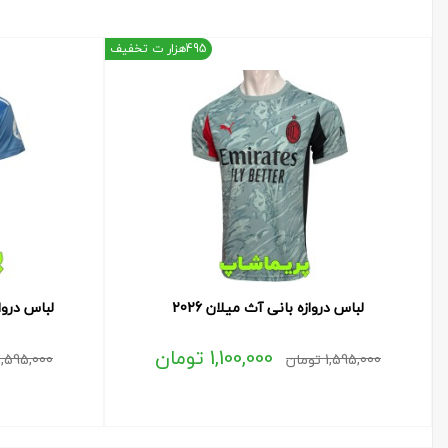
495هزار ت تخفیف
لباس دروازه بانی آث میلان 2026
لباس دروازه 
1,100,000
تومان
1,595,000
تومان
1,595,000