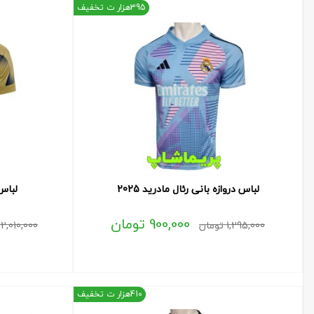
395هزار ت تخفیف
لباس دروازه بانی رئال مادرید 2025
لباس د
900,000
تومان
1,295,000
تومان
2,010,000
410هزار ت تخفیف