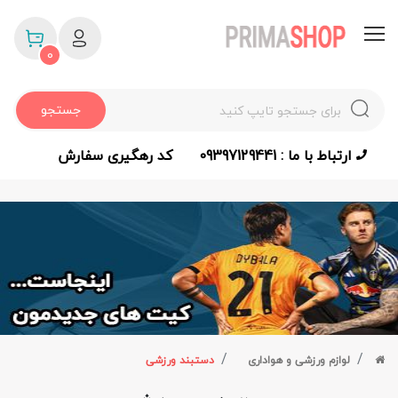
0
جستجو
ارتباط با ما : 09397129441
کد رهگیری سفارش
لوازم ورزشی و هواداری
دستبند ورزشی