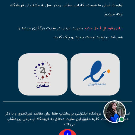
اولویت اصلی ما هست، که این مطلب رو در عمل به مشتریان فروشگاه
ارائه میدیم.
لباس فوتبال فصل جدید
بصورت مرتب در سایت بارگذاری میشه و
همیشه میتونید لیست جدید رو چک کنید.
محبوب ترین
لباس باشگاهی فوتبال
رو در قسمت کیت های باشگاهی
حتما مشاهده کنید که قطعا برای تیم های مطرح دنیای فوتبال، تعداد
بیشتری محصول موجود میشه. این مورد شامل
لباس رئال مادرید
،
لباس
بارسلونا
،
لباس اینتر میامی
،
لباس النصر
،
لباس منچستر سیتی
و لباس
آث میلان میشه.
در ایران هم
لباس استقلال
،
لباس پرسپولیس
و
لباس تیم ملی
ایران
توجه زیادی بشون شده و تقریبا تمام محصولاتشون رو موجود
استفاده از مطالب فروشگاه اینترنتی پریماشاپ فقط برای مقاصد غیرتجاری و با ذکر
کردیم.
منبع بلامانع است. کلیه حقوق این سایت متعلق به فروشگاه اینترنتی پریماشاپ
می‌باشد.
لباس فوتبال بچه گانه با توجه به استقبال نسل جدید روز به روز بصورت
0