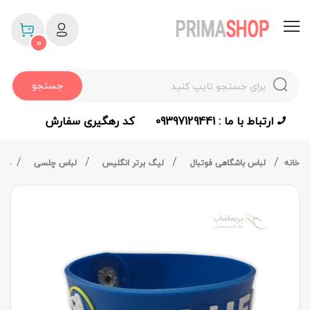
0
جستجو
ارتباط با ما : 09397129441
کد رهگیری سفارش
خانه
لباس باشگاهی فوتبال
لیگ برتر انگلیس
لباس چلسی
دست