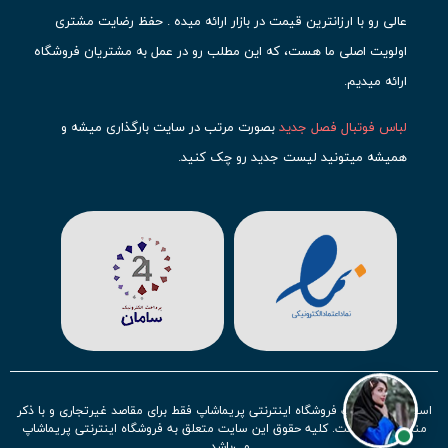
عالی رو با ارزانترین قیمت در بازار ارائه میده . حفظ رضایت مشتری
اولویت اصلی ما هست، که این مطلب رو در عمل به مشتریان فروشگاه
ارائه میدیم.
لباس فوتبال فصل جدید
بصورت مرتب در سایت بارگذاری میشه و
همیشه میتونید لیست جدید رو چک کنید.
محبوب ترین
لباس باشگاهی فوتبال
رو در قسمت کیت های باشگاهی
حتما مشاهده کنید که قطعا برای تیم های مطرح دنیای فوتبال، تعداد
بیشتری محصول موجود میشه. این مورد شامل
لباس رئال مادرید
،
لباس
بارسلونا
،
لباس اینتر میامی
،
لباس النصر
،
لباس منچستر سیتی
و لباس
آث میلان میشه.
در ایران هم
لباس استقلال
،
لباس پرسپولیس
و
لباس تیم ملی
ایران
توجه زیادی بشون شده و تقریبا تمام محصولاتشون رو موجود
استفاده از مطالب فروشگاه اینترنتی پریماشاپ فقط برای مقاصد غیرتجاری و با ذکر
کردیم.
منبع بلامانع است. کلیه حقوق این سایت متعلق به فروشگاه اینترنتی پریماشاپ
می‌باشد.