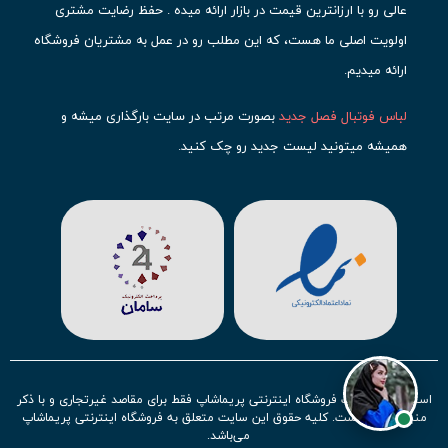
عالی رو با ارزانترین قیمت در بازار ارائه میده . حفظ رضایت مشتری
اولویت اصلی ما هست، که این مطلب رو در عمل به مشتریان فروشگاه
ارائه میدیم.
لباس فوتبال فصل جدید
بصورت مرتب در سایت بارگذاری میشه و
همیشه میتونید لیست جدید رو چک کنید.
محبوب ترین
لباس باشگاهی فوتبال
رو در قسمت کیت های باشگاهی
حتما مشاهده کنید که قطعا برای تیم های مطرح دنیای فوتبال، تعداد
بیشتری محصول موجود میشه. این مورد شامل
لباس رئال مادرید
،
لباس
بارسلونا
،
لباس اینتر میامی
،
لباس النصر
،
لباس منچستر سیتی
و لباس
آث میلان میشه.
در ایران هم
لباس استقلال
،
لباس پرسپولیس
و
لباس تیم ملی
ایران
توجه زیادی بشون شده و تقریبا تمام محصولاتشون رو موجود
استفاده از مطالب فروشگاه اینترنتی پریماشاپ فقط برای مقاصد غیرتجاری و با ذکر
کردیم.
منبع بلامانع است. کلیه حقوق این سایت متعلق به فروشگاه اینترنتی پریماشاپ
می‌باشد.