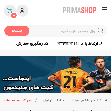
0
جستجو
ارتباط با ما : 09397129441
کد رهگیری سفارش
لباس باشگاهی فوتبال
لیگ برتر ایران
لباس نفت مسجد سلیمان