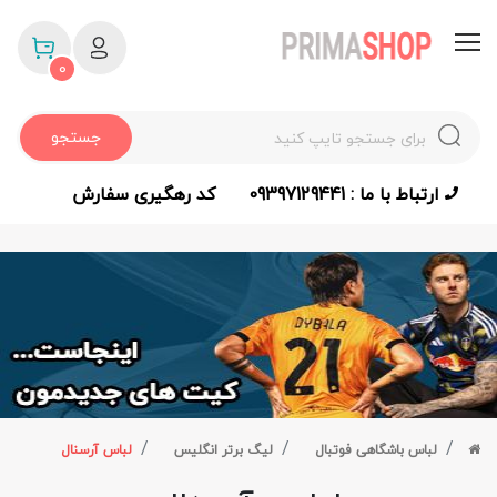
0
جستجو
ارتباط با ما : 09397129441
کد رهگیری سفارش
لباس باشگاهی فوتبال
لیگ برتر انگلیس
لباس آرسنال