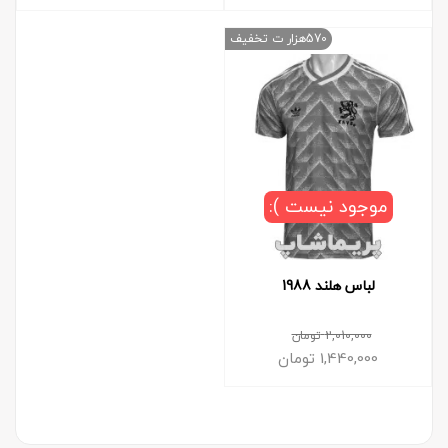
570هزار ت تخفیف
موجود نیست ):
لباس هلند 1988
2,010,000
تومان
1,440,000
تومان