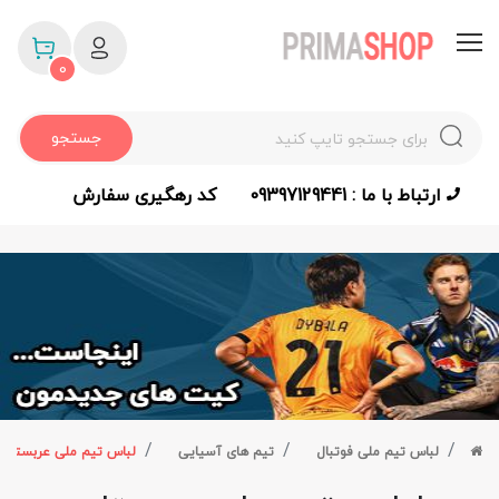
0
جستجو
ارتباط با ما : 09397129441
کد رهگیری سفارش
لباس تیم ملی فوتبال
تیم های آسیایی
لباس تیم ملی عربستان