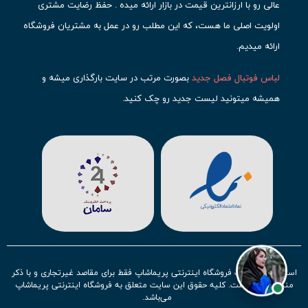
عالی رو با ارزانترین قیمت در بازار ارائه میده . حفظ رضایت مشتری
اولویت اصلی ما هست، که این مطلب رو در عمل به مشتریان فروشگاه
ارائه میدیم.
لباس فوتبال فصل جدید
بصورت مرتب در سایت بارگذاری میشه و
همیشه میتونید لیست جدید رو چک کنید.
محبوب ترین
لباس باشگاهی فوتبال
رو در قسمت کیت های باشگاهی
حتما مشاهده کنید که قطعا برای تیم های مطرح دنیای فوتبال، تعداد
بیشتری محصول موجود میشه. این مورد شامل
لباس رئال مادرید
،
لباس
بارسلونا
،
لباس اینتر میامی
،
لباس النصر
،
لباس منچستر سیتی
و لباس
آث میلان میشه.
در ایران هم
لباس استقلال
،
لباس پرسپولیس
و
لباس تیم ملی
ایران
توجه زیادی بشون شده و تقریبا تمام محصولاتشون رو موجود
استفاده از مطالب فروشگاه اینترنتی پریماشاپ فقط برای مقاصد غیرتجاری و با ذکر
کردیم.
منبع بلامانع است. کلیه حقوق این سایت متعلق به فروشگاه اینترنتی پریماشاپ
می‌باشد.