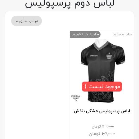
لباس دوم پرسپولیس
مرتب سازی
سایز محدود
40هزار ت تخفیف
موجود نیست ):
لباس پرسپولیس مشکی بنفش
149,000
تومان
109,000
تومان