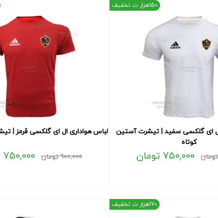
150هزار ت تخفیف
ال ای گلکسی سفید | تیشرت آستین
لباس هواداری ال ای گلکسی قرمز | تی
کوتاه
750,000
تومان
750,000
ت
تومان
900,000
تومان
170هزار ت تخفیف