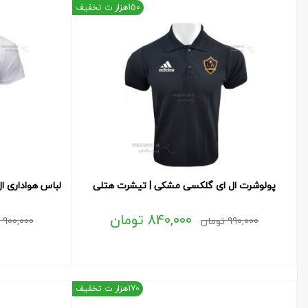
150هزار ت تخفیف
پولوشرت ال ای گلکسی مشکی | تیشرت هتلی
لباس هواداری 
840,000
تومان
990,000
تومان
900,000
170هزار ت تخفیف