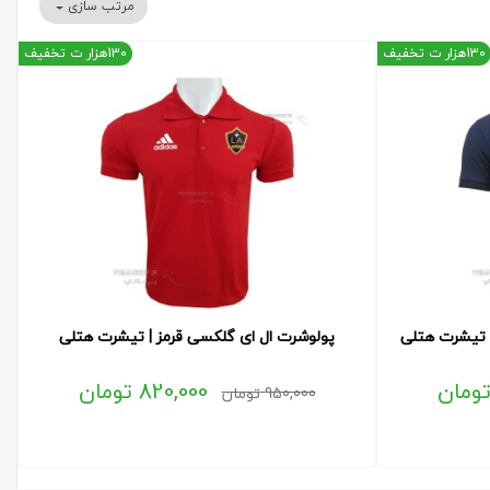
مرتب سازی
130هزار ت تخفیف
130هزار ت تخفیف
 تیشرت هتلی
پولوشرت ال ای گلکسی قرمز | تیشرت هتلی
ومان
820,000
تومان
950,000
تومان