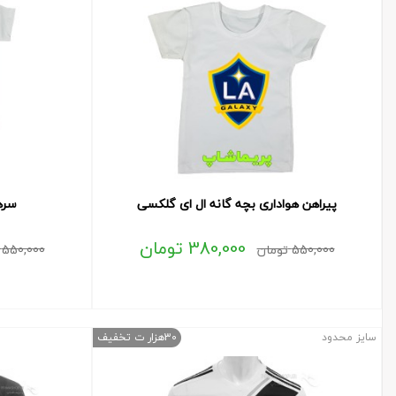
پیراهن هواداری بچه گانه ال ای گلکسی
سره
380,000
تومان
550,000
تومان
550,000
سایز محدود
30هزار ت تخفیف