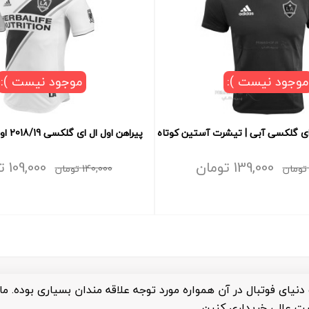
موجود نیست ):
موجود نیست ):
ای گلکسی آبی | تیشرت آستین کوتاه
پیراهن اول ال ای گلکسی 2018/19 اورجینال تایلندی
139,000
تومان
109,000
ت
تومان
140,000
تومان
یای فوتبال در آن همواره مورد توجه علاقه مندان بسیاری بوده. ما 
یت عالی خریداری کنین.