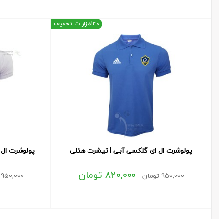
130هزار ت تخفیف
پولوشرت ال ای گلکسی آبی | تیشرت هتلی
پولوشرت ال 
820,000
تومان
950,000
تومان
950,000