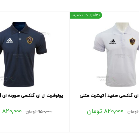
130هزار ت تخفیف
ای گلکسی سفید | تیشرت هتلی
پولوشرت ال ای گلکسی سورمه ای |
820,000
تومان
820,000
ت
تومان
950,000
تومان