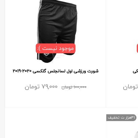
موجود نیست ):
کی
شورت ورزشی اول لسانجلس گلکسی 2020-2019
تومان
79,000
تومان
100,000
تومان
31هزار ت تخفیف