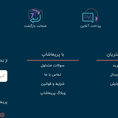
پرداخت آنلاین
ضمانت بازگشت
ریان
با پریماشاپ
از تخ
ید
سوالات متداول
رسال
تماس با ما
ارش
شرایط و قوانین
وبلاگ پریماشاپ
پریما