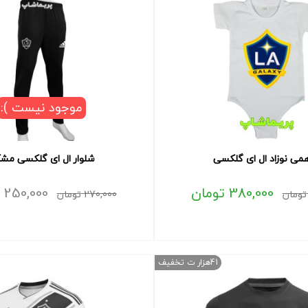
موجود نیست ):
می نوزاد ال ای گلکسی
شلوار ال ای گلکسی مش
380,000
تومان
250,000
تومان
270,000
تومان
41هزار ت تخفیف