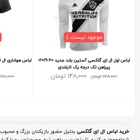
موجود نیست ):
لباس اول ال ای گلکسی آستین بلند جدید 20-2019-
لباس هواداری ال 
پیراهن تک درجه یک تایلندی
148,000
تومان
178,000
تومان
180,000
خرید لباس ال ای گلکسی
بدلیل حضور بازیکنان بزرگ و محبوب دن
شماموجود میکنیم تا بتونین پیراهن تیم محبوبتون رو با کیف