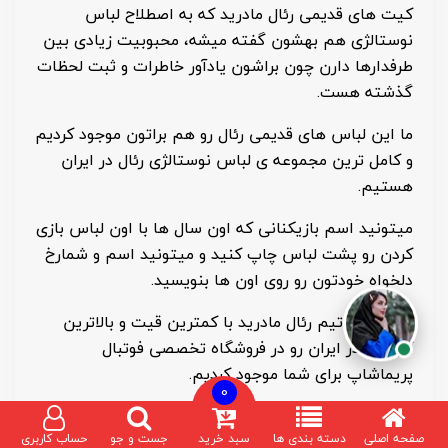
کیت های قدیمی رئال مادرید که به اصطلاح لباس
نوستالژی هم بهشون گفته میشه، محبوبیت زیادی بین
طرفدارها دارن چون براشون یادآور خاطرات و ثبت لحظات
گذشته هست.
ما این لباس های قدیمی رئال رو هم براتون موجود کردیم
و کامل ترین مجموعه ی لباس نوستالژی رئال در ایران
هستیم.
میتونید اسم بازیکنانی که اون سال ها با اون لباس بازی
کردن رو پشت لباس چاپ کنید و میتونید اسم و شمارخ
دلخواه خودتون رو روی اون ها بنویسید.
کیت های تیم رئال مادرید با کمترین قیت و بالاترین
کیفیت در ایران رو در فروشگاه تخصصی فوتبال
پریماشاپ برای شما موجود کردیم.
0
شما میتونید قیمت تمام فروشگاه ها رو باهم مقایسه
صفحه اصلی
دسته بندی ها
سبد خرید
جست و جو
حساب کاربری
کنید تا ببینید کیت های رئال در پریماشاپ از همه جا