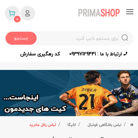
0
جستجو
ارتباط با ما : 09397129441
کد رهگیری سفارش
لباس باشگاهی فوتبال
لالیگا
لباس رئال مادرید