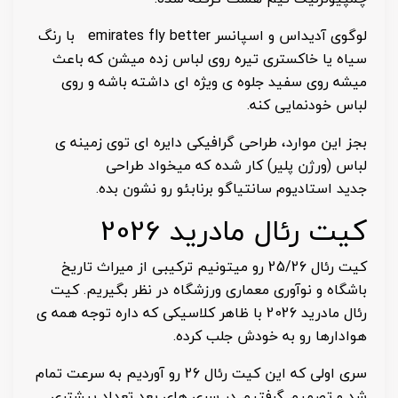
لوگوی آدیداس و اسپانسر emirates fly better با رنگ
سیاه یا خاکستری تیره روی لباس زده میشن که باعث
میشه روی سفید جلوه ی ویژه ای داشته باشه و روی
لباس خودنمایی کنه.
بجز این موارد، طراحی گرافیکی دایره ای توی زمینه ی
لباس (ورژن پلیر) کار شده که میخواد طراحی
جدید استادیوم سانتیاگو برنابئو رو نشون بده.
کیت رئال مادرید 2026
کیت رئال 25/26 رو میتونیم ترکیبی از میراث تاریخ
باشگاه و نوآوری معماری ورزشگاه در نظر بگیریم. کیت
رئال مادرید 2026 با ظاهر کلاسیکی که داره توجه همه ی
هوادارها رو به خودش جلب کرده.
سری اولی که این کیت رئال 26 رو آوردیم به سرعت تمام
شد و تصمیم گرفتیم در سری های بعد تعداد بیشتری