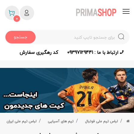
0
جستجو
ارتباط با ما : 09397129441
کد رهگیری سفارش
لباس تیم ملی فوتبال
تیم های آسیایی
لباس تیم ملی ایران