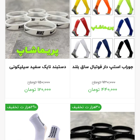
جوراب استپ دار فوتبال ساق بلند
دستبند نایک سفید سیلیکونی
730,000
تومان
150,000
تومان
440,000
تومان
120,000
تومان
30هزار ت تخفیف
290هزار ت تخفیف