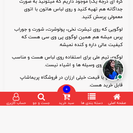
کره ای درجه یک) موجود داریم که میتونید به صورت
جداگانه هم تهیه کنید و روی لباس هاتون با اتوی
معمولی پرسش کنید.
لوگویی که روی تیشرت نخی، پولوشرت، شورت و جوراب
پرس میشه هم همین لوگوی پی وی سی هست که
کیفیت عالی داره و کنده نمیشه.
لوگوی تیم ملی برای استفاده روی لباس هست و مناسب
چسباندن روی وسیله ها و اشیاء نیست.
این لوگو با قیمت خیلی ارزان در فروشگاه پریماشاپ
قابل خرید هست.
0
لباس دوم کرواسی
صفحه اصلی
دسته بندی ها
سبد خرید
جست و جو
حساب کاربری
لباس دوم کرواسی شطرنجی به رنگ سرمه ای و آبی کار
شده است.
طرح شطرنجی که روی لباس کار شده است ابعاد یکسان