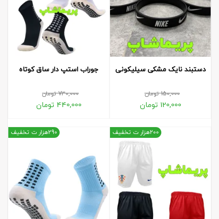
دستبند نایک مشکی سیلیکونی
جوراب استپ دار ساق کوتاه
150,000
تومان
730,000
تومان
120,000
تومان
440,000
تومان
200هزار ت تخفیف
290هزار ت تخفیف