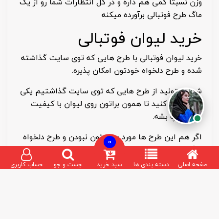
وزن نسبتا کمی هم داره و در کل انتظارات شما رو از یک
ماگ طرح فوتبالی برآورده میکنه
خرید لیوان فوتبالی
خرید لیوان فوتبالی با طرح هایی که توی سایت گذاشته
شده و طرح دلخواه خودتون امکان پذیره.
شما میتونید از طرح هایی که توی سایت گذاشتیم یکی
رو انتخاب کنید تا همون براتون روی لیوان با کیفیت
عالی چاپ بشه.
اگر هم این طرح ها مورد پسندتون نبودن و طرح دلخواه
0
دیگه ای رو خواستید، میتونید برای ما بفرستید تا همون
رو براتون روی لیوان چاپ کنیم.
صفحه اصلی
دسته بندی ها
سبد خرید
جست و جو
حساب کاربری
کافیه طرحی که برای چاپ روی لیوان فوتبالی میفرستید،
بالای 200 مگابایت باشه.
اگر زیر این مقدار باشه طرح تار چاپ میشه و خیلی با