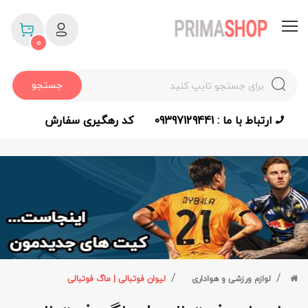
0
جستجو
ارتباط با ما : 09397129441
کد رهگیری سفارش
لوازم ورزشی و هواداری
لیوان فوتبالی | ماگ فوتبالی