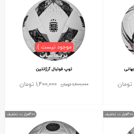
موجود نیست ):
هانی
توپ فوتبال آرژانتین
تومان
1,400,000
تومان
1,800,000
تومان
400هزار ت تخفیف
400هزار ت تخفیف