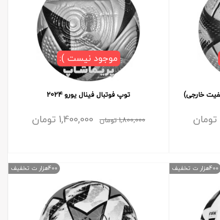
موجود نیست ):
یفیت خارجی)
توپ فوتبال فینال یورو 2024
تومان
1,400,000
تومان
1,800,000
تومان
400هزار ت تخفیف
400هزار ت تخفیف