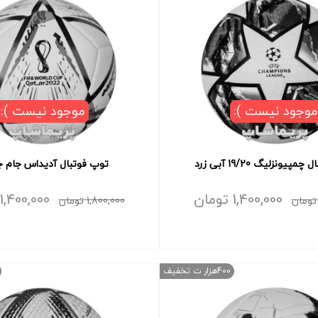
موجود نیست ):
موجود نیست ):
پیونزلیگ 19/20 آبی زرد
توپ فوتبال آدیداس جام ج
1,400,000
تومان
1,400,000
تومان
1,800,000
تومان
400هزار ت تخفیف