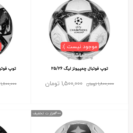
موجود نیست ):
توپ فوتبال چمپیونز لیگ 25/26
توپ فوتبال چم
1,500,000
تومان
1,800,000
تومان
1,800,000
400هزار ت تخفیف