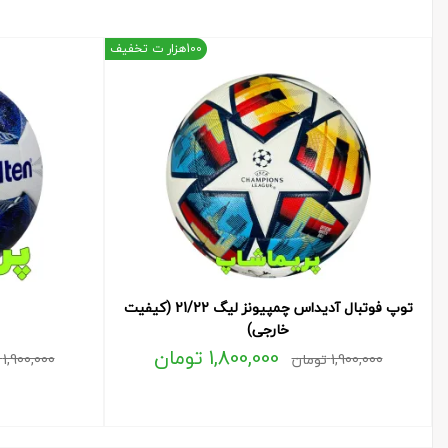
100هزار ت تخفیف
توپ فوتبال آدیداس چمپیونز لیگ 21/22 (کیفیت
خارجی)
1,800,000
تومان
1,900,000
تومان
1,900,000