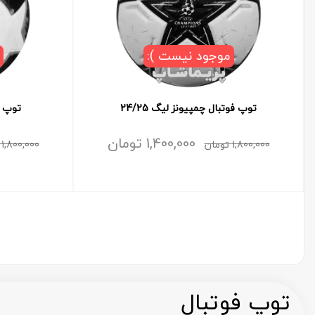
موجود نیست ):
توپ فوتبال چمپیونز لیگ 24/25
توپ فو
1,400,000
تومان
1,800,000
تومان
1,800,000
توپ فوتبال