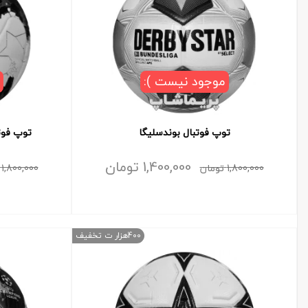
موجود نیست ):
توپ فوتبال بوندسلیگا
توپ فوتب
1,400,000
تومان
1,800,000
تومان
1,800,000
400هزار ت تخفیف