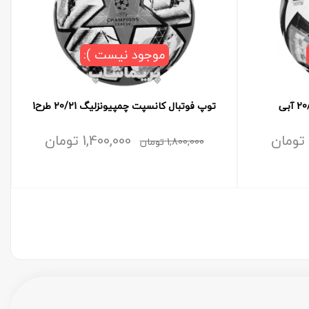
موجود نیست ):
توپ فوتبال کانسپت چمپیونزلیگ 20/21 طرح1
تومان
1,400,000
تومان
1,800,000
تومان