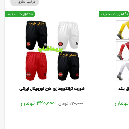
مرتب سازی
290هزار ت تخفیف
200هزار ت تخفیف
 بلند
شورت تراکتورسازی طرح اورجینال ایرانی
تومان
420,000
تومان
620,000
تومان