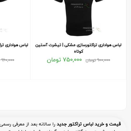
لباس هواداری تراکتورسازی مشکی | تیشرت آستین
لباس هواداری تر
کوتاه
750,000
تومان
900,000
تومان
960,000
قیمت و خرید لباس تراکتور جدید
را سالانه بعد از معرفی رسمی