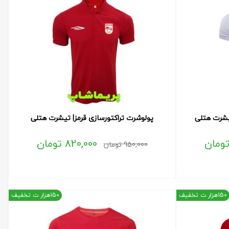
یشرت هتلی
پولوشرت تراکتورسازی قرمز| تیشرت هتلی
ومان
820,000
تومان
950,000
تومان
150هزار ت تخفیف
150هزار ت تخفیف