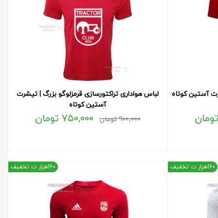
رت آستین کوتاه
لباس هواداری تراکتورسازی قرمزلوگو بزرگ | تیشرت
آستین کوتاه
ومان
750,000
تومان
900,000
تومان
160هزار ت تخفیف
160هزار ت تخفیف