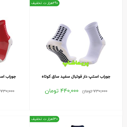
290هزار ت تخفیف
جوراب استپ دار فوتبال سفید ساق کوتاه
جوراب است
440,000
تومان
730,000
تومان
730,000
130هزار ت تخفیف