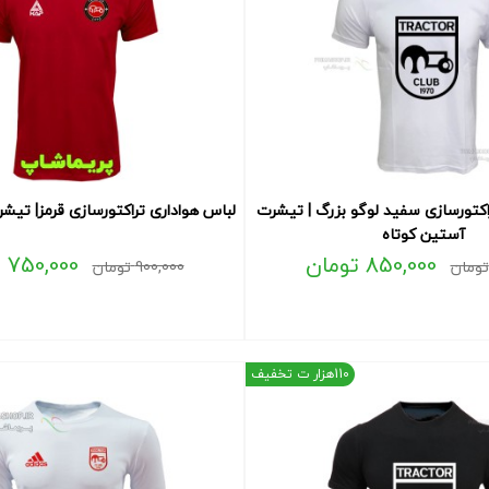
اکتورسازی سفید لوگو بزرگ | تیشرت
لباس هواداری تراکتورسازی قرمز| تیش
آستین کوتاه
850,000
تومان
750,000
ت
تومان
900,000
تومان
110هزار ت تخفیف