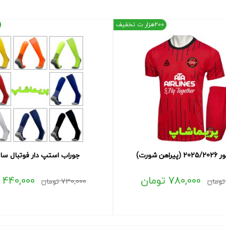
200هزار ت تخفیف
ن شورت)
جوراب استپ دار فوتبال ساق
780,000
تومان
440,000
تومان
730,000
تومان