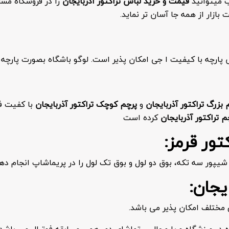
ب میتوانید
قیمت
و
خرید لباس تراکتور آذربایجان
را در فروشگاه مش
بازار از همه جا آسان تر نماید.
ارچه با کیفیت ا جی امکان پذیر است. لوگو باشگاه بصورت پارچه 
 بزرگ تراکتور آذربایجان
و
پرچم کوچک تراکتور آذربایجان
با کفیت فو
م تراکتور آذربایجان
کرده است
ور قرمز:
یپور سه تکه، بوق دو لول و بوق تک لول را در پریماشاپ انجام دهی
یجان:
مختلف امکان پذیر می باشد.
 ورزشگاه و یا مجالس تماشای دور همی مسابقه فوتبال می باشد و 