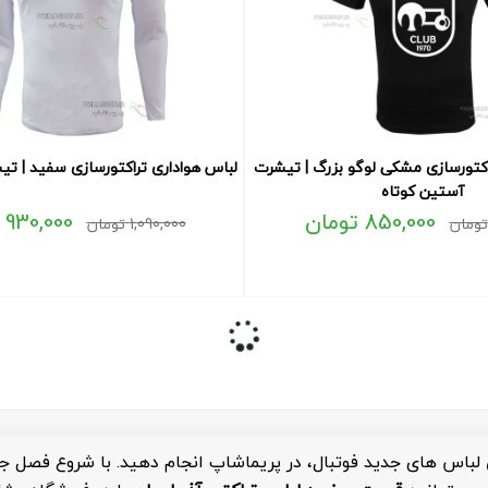
اکتورسازی مشکی لوگو بزرگ | تیشرت
لباس هواداری تراکتورسازی سفید | تی
آستین کوتاه
850,000
تومان
930,000
تومان
1,090,000
تومان
 لباس های جدید فوتبال، در پریماشاپ انجام دهید. با شروع فصل جدی