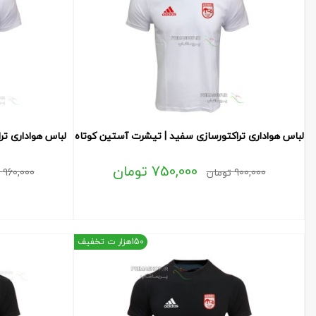
لباس هواداری تراکتورسازی سفید | تیشرت آستین کوتاه
لباس هواداری تر
750,000
تومان
900,000
تومان
960,000
150هزار ت تخفیف