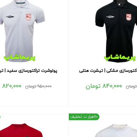
اکتورسازی مشکی | تیشرت هتلی
پولوشرت تراکتورسازی سفید | ت
840,000
تومان
820,000
ت
تومان
950,000
تومان
110هزار ت تخفیف