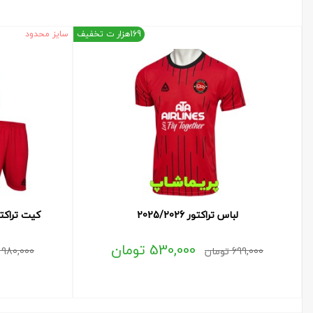
169هزار ت تخفیف
سایز محدود
لباس تراکتور 2025/2026
کیت تراکتور 2025/2026 (پیراه
530,000
تومان
699,000
تومان
980,000