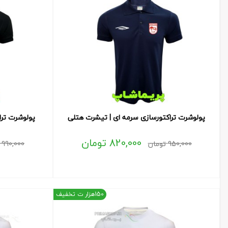
پولوشرت تراکتورسازی سرمه ای | تیشرت هتلی
پولوشرت تر
820,000
تومان
950,000
تومان
990,000
150هزار ت تخفیف