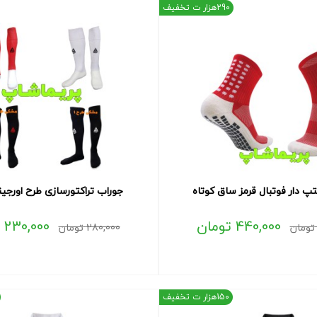
290هزار ت تخفیف
پ دار فوتبال قرمز ساق کوتاه
جوراب تراکتورسازی طرح اورجینا
440,000
تومان
230,000
تومان
280,000
تومان
150هزار ت تخفیف