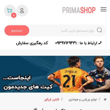
0
جستجو
ارتباط با ما : 09397129441
کد رهگیری سفارش
لوازم ورزشی و هواداری
اکشن فیگور