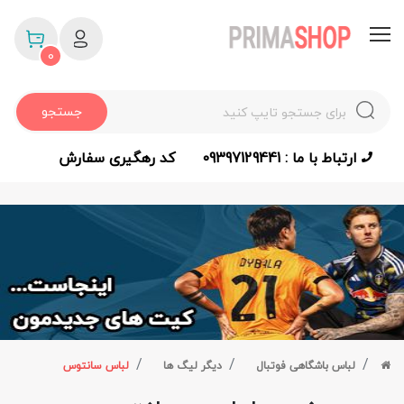
0
جستجو
ارتباط با ما : 09397129441
کد رهگیری سفارش
لباس باشگاهی فوتبال
دیگر لیگ ها
لباس سانتوس