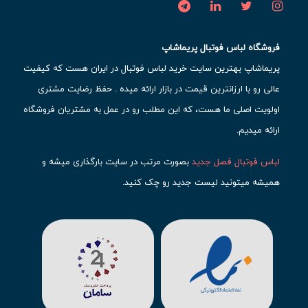
فروشگاه لباس فوتبال پریماشاپ
پریماشاپ بهترین سایت خرید لباس فوتبال در ایران هست که کیفیت
عالی رو با ارزانترین قیمت در بازار ارائه میده . حفظ رضایت مشتری
اولویت اصلی ما هست، که این مطلب رو در عمل به مشتریان فروشگاه
ارائه میدیم.
لباس فوتبال فصل جدید
بصورت مرتب در سایت بارگذاری میشه و
همیشه میتونید لیست جدید رو چک کنید.
محبوب ترین
لباس باشگاهی فوتبال
رو در قسمت کیت های باشگاهی
حتما مشاهده کنید که قطعا برای تیم های مطرح دنیای فوتبال، تعداد
بیشتری محصول موجود میشه. این مورد شامل
لباس رئال مادرید
،
لباس
بارسلونا
،
لباس اینتر میامی
،
لباس النصر
،
لباس منچستر سیتی
و لباس
آث میلان میشه.