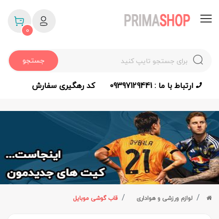
0
جستجو
ارتباط با ما : 09397129441
کد رهگیری سفارش
لوازم ورزشی و هواداری
قاب گوشی موبایل