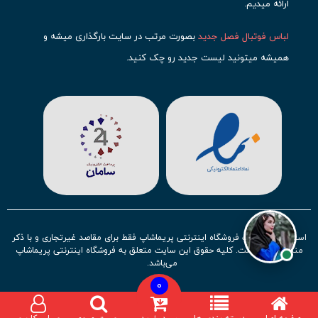
ارائه میدیم.
لباس فوتبال فصل جدید
بصورت مرتب در سایت بارگذاری میشه و
همیشه میتونید لیست جدید رو چک کنید.
محبوب ترین
لباس باشگاهی فوتبال
رو در قسمت کیت های باشگاهی
حتما مشاهده کنید که قطعا برای تیم های مطرح دنیای فوتبال، تعداد
بیشتری محصول موجود میشه. این مورد شامل
لباس رئال مادرید
،
لباس
بارسلونا
،
لباس اینتر میامی
،
لباس النصر
،
لباس منچستر سیتی
و لباس
آث میلان میشه.
در ایران هم
لباس استقلال
،
لباس پرسپولیس
و
لباس تیم ملی
ایران
توجه زیادی بشون شده و تقریبا تمام محصولاتشون رو موجود
استفاده از مطالب فروشگاه اینترنتی پریماشاپ فقط برای مقاصد غیرتجاری و با ذکر
کردیم.
منبع بلامانع است. کلیه حقوق این سایت متعلق به فروشگاه اینترنتی پریماشاپ
می‌باشد.
لباس فوتبال بچه گانه با توجه به استقبال نسل جدید روز به روز بصورت
0
کامل تر موجود میشه و تیم های بیشتری رو میتونید در این مجموعه