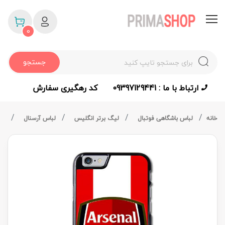
0
جستجو
ارتباط با ما : 09397129441
کد رهگیری سفارش
خانه
لباس باشگاهی فوتبال
لیگ برتر انگلیس
لباس آرسنال
قاب 