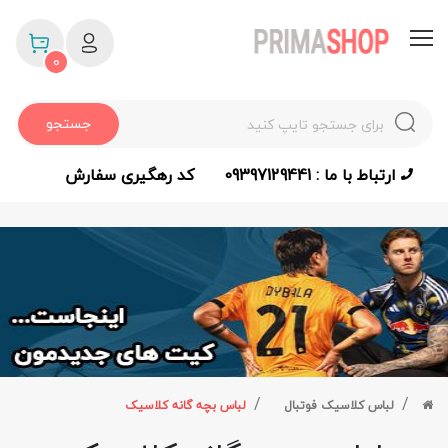
0
جستجو
ارتباط با ما : 09397129441
کد رهگیری سفارش
لباس کلاسیک فوتبال
لباس بچه گانه کلاسیک