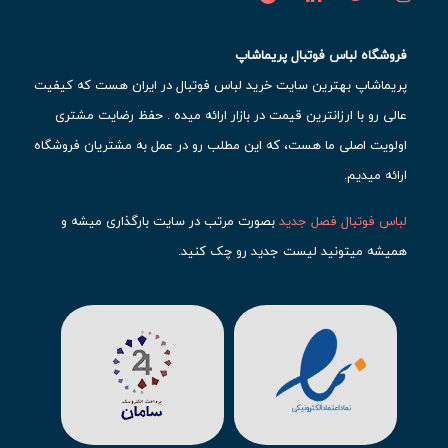
فروشگاه لباس فوتبال پریماشاپ
پریماشاپ بهترین سایت خرید لباس فوتبال در ایران هست که کیفیت
عالی رو با ارزانترین قیمت در بازار ارائه میده . حفظ رضایت مشتری
اولویت اصلی ما هست، که این مطلب رو در عمل به مشتریان فروشگاه
ارائه میدیم.
لباس فوتبال فصل جدید
بصورت مرتب در سایت بارگذاری میشه و
همیشه میتونید لیست جدید رو چک کنید.
محبوب ترین
لباس باشگاهی فوتبال
رو در قسمت کیت های باشگاهی
حتما مشاهده کنید که قطعا برای تیم های مطرح دنیای فوتبال، تعداد
بیشتری محصول موجود میشه. این مورد شامل
لباس رئال مادرید
،
لباس
بارسلونا
،
لباس اینتر میامی
،
لباس النصر
،
لباس منچستر سیتی
و لباس
آث میلان میشه.