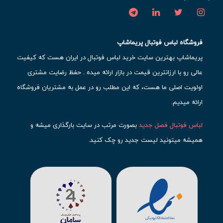
فروشگاه لباس فوتبال پریماشاپ
پریماشاپ بهترین سایت خرید لباس فوتبال در ایران هست که کیفیت
عالی رو با ارزانترین قیمت در بازار ارائه میده . حفظ رضایت مشتری
اولویت اصلی ما هست، که این مطلب رو در عمل به مشتریان فروشگاه
ارائه میدیم.
لباس فوتبال فصل جدید
بصورت مرتب در سایت بارگذاری میشه و
همیشه میتونید لیست جدید رو چک کنید.
محبوب ترین
لباس باشگاهی فوتبال
رو در قسمت کیت های باشگاهی
حتما مشاهده کنید که قطعا برای تیم های مطرح دنیای فوتبال، تعداد
بیشتری محصول موجود میشه. این مورد شامل
لباس رئال مادرید
،
لباس
بارسلونا
،
لباس اینتر میامی
،
لباس النصر
،
لباس منچستر سیتی
و لباس
آث میلان میشه.