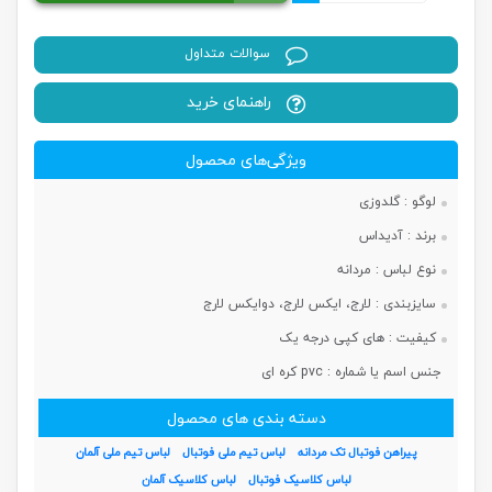
سوالات متداول
راهنمای خرید
ویژگی‌های محصول
لوگو :
گلدوزی
برند :
آدیداس
نوع لباس :
مردانه
سایزبندی :
لارج، ایکس لارج، دوایکس لارج
کیفیت :
های کپی درجه یک
جنس اسم یا شماره :
pvc کره ای
دسته بندی های محصول
پیراهن فوتبال تک مردانه
لباس تیم ملی فوتبال
لباس تیم ملی آلمان
لباس کلاسیک فوتبال
لباس کلاسیک آلمان