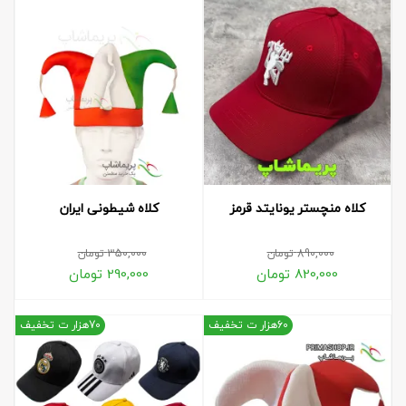
کلاه منچستر یونایتد قرمز
کلاه شیطونی ایران
890,000
تومان
350,000
تومان
820,000
تومان
290,000
تومان
60هزار ت تخفیف
70هزار ت تخفیف