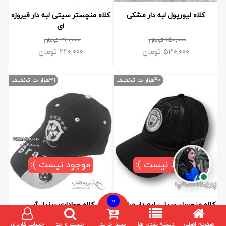
کلاه لیورپول لبه دار مشکی
کلاه منچستر سیتی لبه دار فیروزه
ای
650,000
تومان
260,000
تومان
530,000
تومان
220,000
تومان
40هزار ت تخفیف
31هزار ت تخفیف
موجود نیست ):
موجود نیست ):
0
کلاه منچستر سیتی لبه دار مشکی
کلاه هواداری برزیل آبی
صفحه اصلی
دسته بندی ها
سبد خرید
جست و جو
حساب کاربری