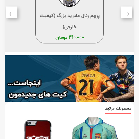
←
→
پرچم رئال مادرید بزرگ (کیفیت
خارجی)
410,000
تومان
محصولات مرتبط