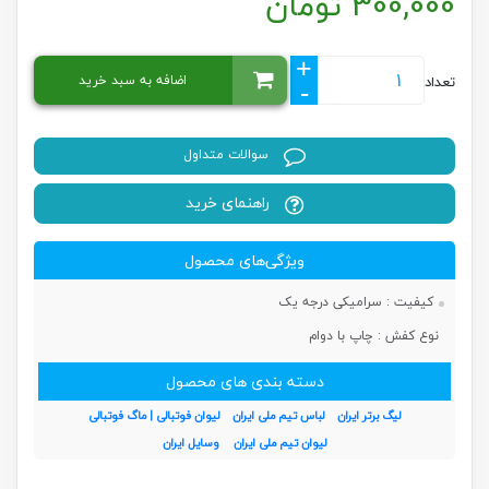
300,000
تومان
+
اضافه به سبد خرید
تعداد
-
سوالات متداول
راهنمای خرید
ویژگی‌های محصول
کیفیت :
سرامیکی درجه یک
نوع کفش :
چاپ با دوام
دسته بندی های محصول
لیگ برتر ایران
لباس تیم ملی ایران
لیوان فوتبالی | ماگ فوتبالی
لیوان تیم ملی ایران
وسایل ایران