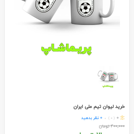
خرید لیوان تیم ملی ایران
0
0
نظر بدهید
( 0 )
400,000
تومان