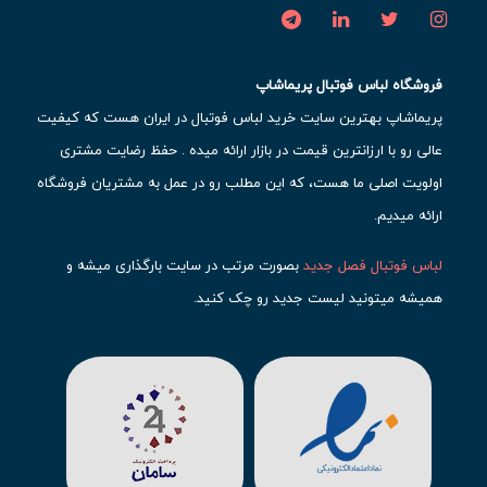
فروشگاه لباس فوتبال پریماشاپ
پریماشاپ بهترین سایت خرید لباس فوتبال در ایران هست که کیفیت
عالی رو با ارزانترین قیمت در بازار ارائه میده . حفظ رضایت مشتری
اولویت اصلی ما هست، که این مطلب رو در عمل به مشتریان فروشگاه
ارائه میدیم.
لباس فوتبال فصل جدید
بصورت مرتب در سایت بارگذاری میشه و
همیشه میتونید لیست جدید رو چک کنید.
محبوب ترین
لباس باشگاهی فوتبال
رو در قسمت کیت های باشگاهی
حتما مشاهده کنید که قطعا برای تیم های مطرح دنیای فوتبال، تعداد
بیشتری محصول موجود میشه. این مورد شامل
لباس رئال مادرید
،
لباس
بارسلونا
،
لباس اینتر میامی
،
لباس النصر
،
لباس منچستر سیتی
و لباس
آث میلان میشه.