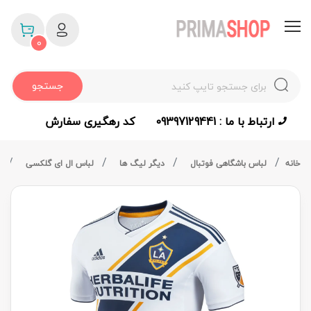
0
جستجو
ارتباط با ما : 09397129441
کد رهگیری سفارش
خانه
لباس باشگاهی فوتبال
دیگر لیگ ها
لباس ال ای گلکسی
پی