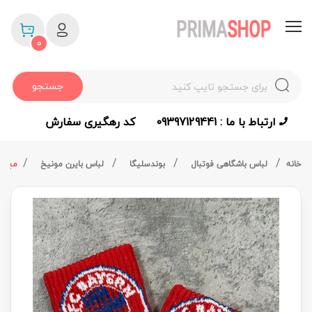
0
جستجو
ارتباط با ما : 09397129441
کد رهگیری سفارش
خانه
لباس باشگاهی فوتبال
بوندسلیگا
لباس بایرن مونیخ
مچ بن