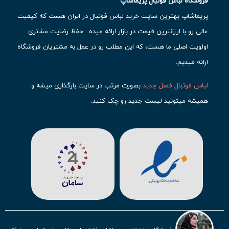
فروشگاه لباس فوتبال پریماشاپ
پریماشاپ بهترین سایت خرید لباس فوتبال در ایران هست که کیفیت
عالی رو با ارزانترین قیمت در بازار ارائه میده . حفظ رضایت مشتری
اولویت اصلی ما هست، که این مطلب رو در عمل به مشتریان فروشگاه
ارائه میدیم.
لباس فوتبال فصل جدید
بصورت مرتب در سایت بارگذاری میشه و
همیشه میتونید لیست جدید رو چک کنید.
محبوب ترین
لباس باشگاهی فوتبال
رو در قسمت کیت های باشگاهی
حتما مشاهده کنید که قطعا برای تیم های مطرح دنیای فوتبال، تعداد
بیشتری محصول موجود میشه. این مورد شامل
لباس رئال مادرید
،
لباس
بارسلونا
،
لباس اینتر میامی
،
لباس النصر
،
لباس منچستر سیتی
و لباس
آث میلان میشه.
در ایران هم
لباس استقلال
،
لباس پرسپولیس
و
لباس تیم ملی
ایران
توجه زیادی بشون شده و تقریبا تمام محصولاتشون رو موجود