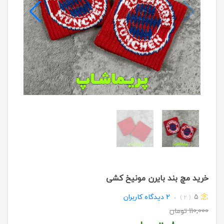
خرید مچ بند بایرن مونیخ کشی
5
2
دیدگاه کاربران
( 2 )
110,000
تومان