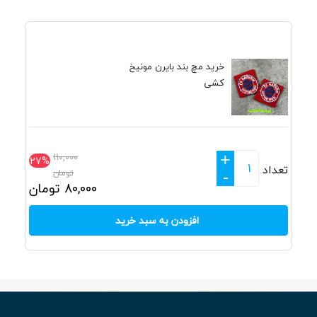
خرید مچ بند بایرن مونیخ
کشی
+
110,000
27%
تعداد
تومان
-
80,000
تومان
افزودن به سبد خرید