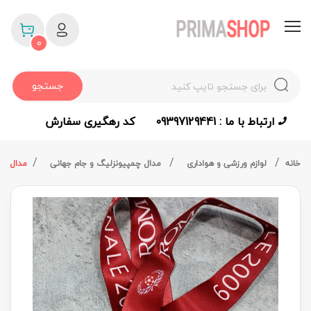
0
جستجو
ارتباط با ما : 09397129441
کد رهگیری سفارش
خانه
لوازم ورزشی و هواداری
مدال چمپیونزلیگ و جام جهانی
مدال قهر