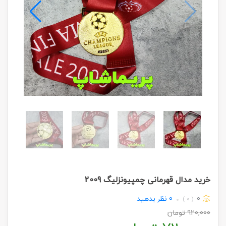
خرید مدال قهرمانی چمپیونزلیگ 2009
0
0
نظر بدهید
( 0 )
920,000
تومان