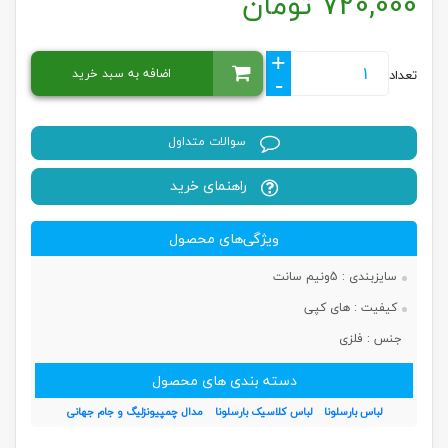
720,000
تومان
+
اضافه به سبد خرید
تعداد
-
سوالات متداول
راهنمای خرید
ویژگی‌های محصول
سایزبندی :
5ونیم سانت
کیفیت :
های کپی
جنس :
فلزی
دسته بندی های محصول
لباس بارسلونا
لباس کلاسیک بارسلونا
مدال چمپیونزلیگ و جام جهانی