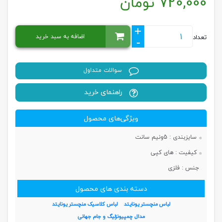
720,000
تومان
+
اضافه به سبد خرید
تعداد
-
سوالات متداول
راهنمای خرید
ویژگی‌های محصول
سایزبندی :
5ونیم سانت
کیفیت :
های کپی
جنس :
فلزی
دسته بندی های محصول
لباس منچستر یونایتد
لباس کلاسیک منچستر یونایتد
مدال چمپیونزلیگ و جام جهانی