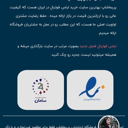
پریماشاپ بهترین سایت خرید لباس فوتبال در ایران هست که کیفیت
عالی رو با ارزانترین قیمت در بازار ارائه میده . حفظ رضایت مشتری
اولویت اصلی ما هست، که این مطلب رو در عمل به مشتریان فروشگاه
ارائه میدیم.
لباس فوتبال فصل جدید
بصورت مرتب در سایت بارگذاری میشه و
همیشه میتونید لیست جدید رو چک کنید.
محبوب ترین
لباس باشگاهی فوتبال
رو در قسمت کیت های باشگاهی
حتما مشاهده کنید که قطعا برای تیم های مطرح دنیای فوتبال، تعداد
بیشتری محصول موجود میشه. این مورد شامل
لباس رئال مادرید
،
لباس
بارسلونا
،
لباس اینتر میامی
،
لباس النصر
،
لباس منچستر سیتی
و لباس
آث میلان میشه.
در ایران هم
لباس استقلال
،
لباس پرسپولیس
و
لباس تیم ملی
ایران
توجه زیادی بشون شده و تقریبا تمام محصولاتشون رو موجود
استفاده از مطالب فروشگاه اینترنتی پریماشاپ فقط برای مقاصد غیرتجاری و با ذکر