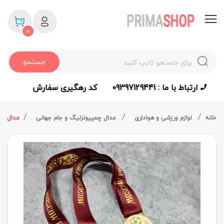
0
جستجو
ارتباط با ما : 09397129441
کد رهگیری سفارش
خانه
لوازم ورزشی و هواداری
مدال چمپیونزلیگ و جام جهانی
مدال قهر