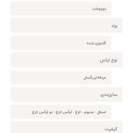
دوردوخت
برند
گلدوزی شده
نوع لباس
مردانه/بزرگسال
سایزبندی
اسمال - مدیوم - لارج - ایکس لارج - دو ایکس لارج
کیفیت