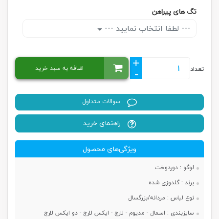
تگ های پیراهن
--- لطفا انتخاب نمایید ---
+
اضافه به سبد خرید
تعداد
-
سوالات متداول
راهنمای خرید
ویژگی‌های محصول
لوگو :
دوردوخت
برند :
گلدوزی شده
نوع لباس :
مردانه/بزرگسال
سایزبندی :
اسمال - مدیوم - لارج - ایکس لارج - دو ایکس لارج