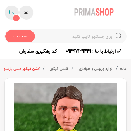
0
جستجو
ارتباط با ما : 09397129441
کد رهگیری سفارش
خانه
لوازم ورزشی و هواداری
اکشن فیگور
اکشن فیگور مسی بارسلونا دوم 6