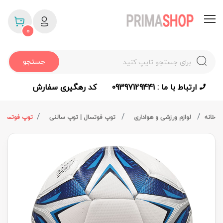
0
جستجو
ارتباط با ما : 09397129441
کد رهگیری سفارش
خانه
لوازم ورزشی و هواداری
توپ فوتسال | توپ سالنی
توپ فوتسال استار SB518430-07(