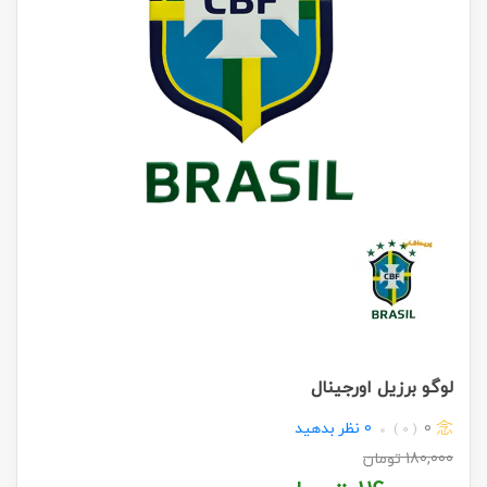
لوگو برزیل اورجینال
0
0
نظر بدهید
( 0 )
180,000
تومان