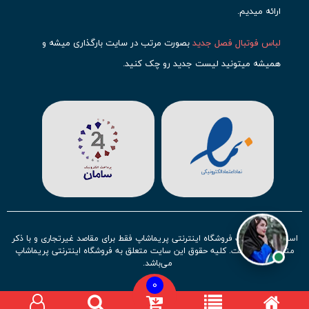
ارائه میدیم.
لباس فوتبال فصل جدید
بصورت مرتب در سایت بارگذاری میشه و
همیشه میتونید لیست جدید رو چک کنید.
محبوب ترین
لباس باشگاهی فوتبال
رو در قسمت کیت های باشگاهی
حتما مشاهده کنید که قطعا برای تیم های مطرح دنیای فوتبال، تعداد
بیشتری محصول موجود میشه. این مورد شامل
لباس رئال مادرید
،
لباس
بارسلونا
،
لباس اینتر میامی
،
لباس النصر
،
لباس منچستر سیتی
و لباس
آث میلان میشه.
در ایران هم
لباس استقلال
،
لباس پرسپولیس
و
لباس تیم ملی
ایران
توجه زیادی بشون شده و تقریبا تمام محصولاتشون رو موجود
استفاده از مطالب فروشگاه اینترنتی پریماشاپ فقط برای مقاصد غیرتجاری و با ذکر
کردیم.
منبع بلامانع است. کلیه حقوق این سایت متعلق به فروشگاه اینترنتی پریماشاپ
می‌باشد.
لباس فوتبال بچه گانه با توجه به استقبال نسل جدید روز به روز بصورت
0
کامل تر موجود میشه و تیم های بیشتری رو میتونید در این مجموعه