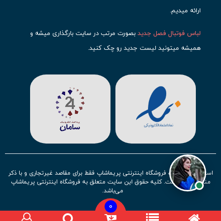
ارائه میدیم.
لباس فوتبال فصل جدید
بصورت مرتب در سایت بارگذاری میشه و
همیشه میتونید لیست جدید رو چک کنید.
محبوب ترین
لباس باشگاهی فوتبال
رو در قسمت کیت های باشگاهی
حتما مشاهده کنید که قطعا برای تیم های مطرح دنیای فوتبال، تعداد
بیشتری محصول موجود میشه. این مورد شامل
لباس رئال مادرید
،
لباس
بارسلونا
،
لباس اینتر میامی
،
لباس النصر
،
لباس منچستر سیتی
و لباس
آث میلان میشه.
در ایران هم
لباس استقلال
،
لباس پرسپولیس
و
لباس تیم ملی
ایران
توجه زیادی بشون شده و تقریبا تمام محصولاتشون رو موجود
استفاده از مطالب فروشگاه اینترنتی پریماشاپ فقط برای مقاصد غیرتجاری و با ذکر
کردیم.
منبع بلامانع است. کلیه حقوق این سایت متعلق به فروشگاه اینترنتی پریماشاپ
می‌باشد.
لباس فوتبال بچه گانه با توجه به استقبال نسل جدید روز به روز بصورت
0
کامل تر موجود میشه و تیم های بیشتری رو میتونید در این مجموعه