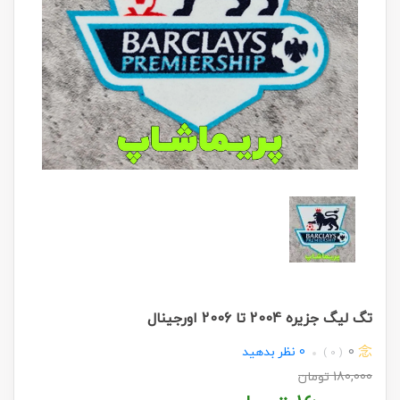
تگ لیگ جزیره 2004 تا 2006 اورجینال
0
0
نظر بدهید
( 0 )
180,000
تومان