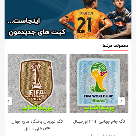
محصولات مرتبط
تگ جام جهانی 2014 اورجینال
تگ قهرمان باشگاه های جهان
ت
2024 اورجینال
180,000
تومان