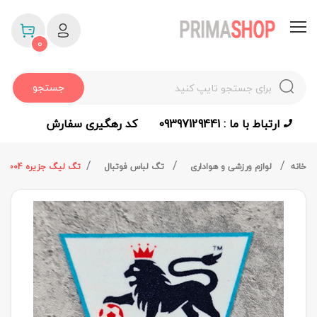
0
جستجو
ارتباط با ما : 09397129441
کد رهگیری سفارش
خانه
لوازم ورزشی و هواداری
تگ لباس فوتبال
تگ لیگ جزیره 2004 تا 2006 اورجینال