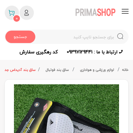
0
جستجو
ارتباط با ما : 09397129441
کد رهگیری سفارش
خانه
لوازم ورزشی و هواداری
ساق بند فوتبال
ساق بند آدیداس جدید س