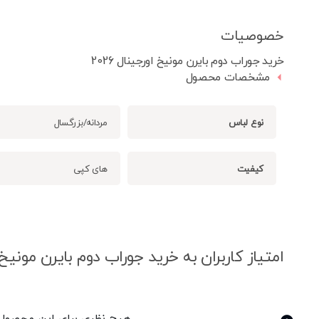
خصوصیات
خرید جوراب دوم بایرن مونیخ اورجینال 2026
مشخصات محصول
نوع لباس
مردانه/بزرگسال
کیفیت
های کپی
امتیاز کاربران به خرید جوراب دوم بایرن مونیخ اور
هیچ نظری برای این محصول و