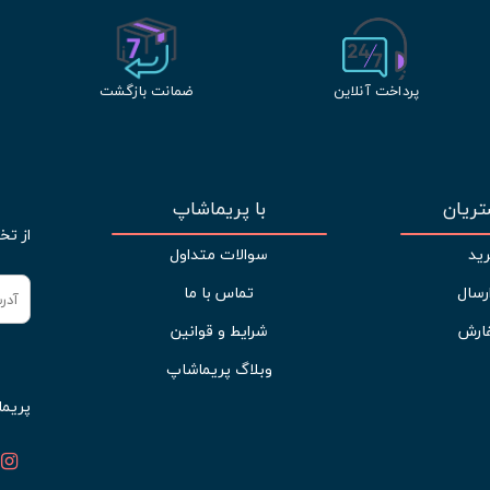
پرداخت آنلاین
ضمانت بازگشت
ریان
با پریماشاپ
از تخ
ید
سوالات متداول
رسال
تماس با ما
ارش
شرایط و قوانین
وبلاگ پریماشاپ
پریما