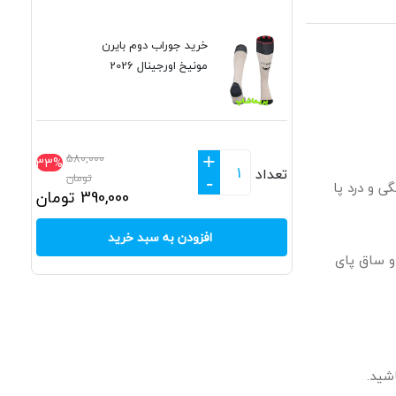
خرید جوراب دوم بایرن
مونیخ اورجینال 2026
+
580,000
33%
تعداد
تومان
-
 و درد پا
390,000
تومان
افزودن به سبد خرید
و ساق پای
شید.