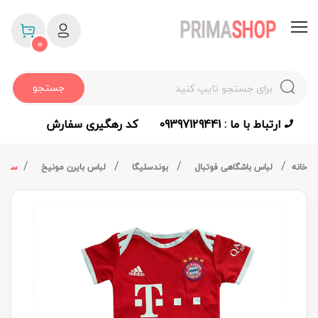
0
جستجو
ارتباط با ما : 09397129441
کد رهگیری سفارش
خانه
لباس باشگاهی فوتبال
بوندسلیگا
لباس بایرن مونیخ
سرهمی