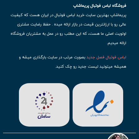
فروشگاه لباس فوتبال پریماشاپ
پریماشاپ بهترین سایت خرید لباس فوتبال در ایران هست که کیفیت
عالی رو با ارزانترین قیمت در بازار ارائه میده . حفظ رضایت مشتری
اولویت اصلی ما هست، که این مطلب رو در عمل به مشتریان فروشگاه
ارائه میدیم.
لباس فوتبال فصل جدید
بصورت مرتب در سایت بارگذاری میشه و
همیشه میتونید لیست جدید رو چک کنید.
محبوب ترین
لباس باشگاهی فوتبال
رو در قسمت کیت های باشگاهی
حتما مشاهده کنید که قطعا برای تیم های مطرح دنیای فوتبال، تعداد
بیشتری محصول موجود میشه. این مورد شامل
لباس رئال مادرید
،
لباس
بارسلونا
،
لباس اینتر میامی
،
لباس النصر
،
لباس منچستر سیتی
و لباس
آث میلان میشه.
در ایران هم
لباس استقلال
،
لباس پرسپولیس
و
لباس تیم ملی