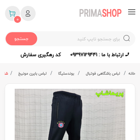
0
جستجو
ارتباط با ما : 09397129441
کد رهگیری سفارش
خانه
لباس باشگاهی فوتبال
بوندسلیگا
لباس بایرن مونیخ
شلوار