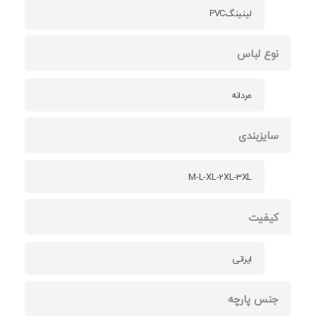
لینینگPVC
نوع لباس
مردانه
سایزبندی
M-L-XL-2XL-3XL
کیفیت
ایرانی
جنس پارچه