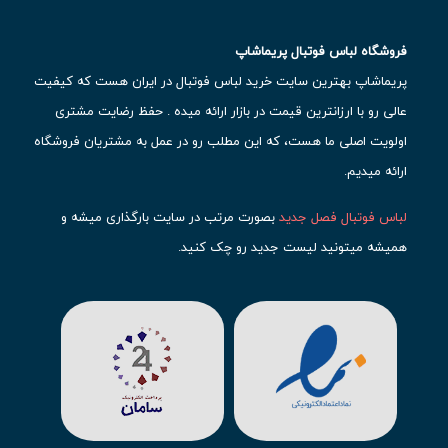
فروشگاه لباس فوتبال پریماشاپ
پریماشاپ بهترین سایت خرید لباس فوتبال در ایران هست که کیفیت
عالی رو با ارزانترین قیمت در بازار ارائه میده . حفظ رضایت مشتری
اولویت اصلی ما هست، که این مطلب رو در عمل به مشتریان فروشگاه
ارائه میدیم.
لباس فوتبال فصل جدید
بصورت مرتب در سایت بارگذاری میشه و
همیشه میتونید لیست جدید رو چک کنید.
محبوب ترین
لباس باشگاهی فوتبال
رو در قسمت کیت های باشگاهی
حتما مشاهده کنید که قطعا برای تیم های مطرح دنیای فوتبال، تعداد
بیشتری محصول موجود میشه. این مورد شامل
لباس رئال مادرید
،
لباس
بارسلونا
،
لباس اینتر میامی
،
لباس النصر
،
لباس منچستر سیتی
و لباس
آث میلان میشه.