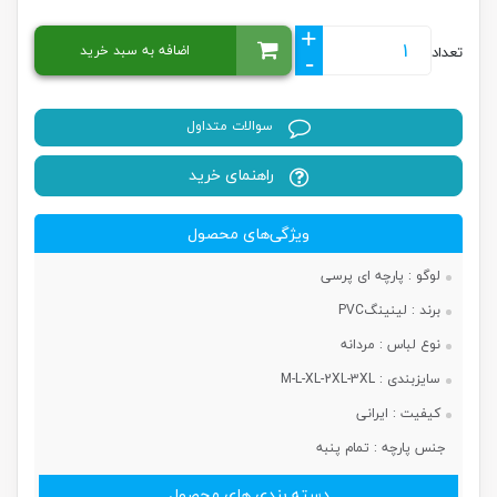
+
اضافه به سبد خرید
تعداد
-
سوالات متداول
راهنمای خرید
ویژگی‌های محصول
لوگو :
پارچه ای پرسی
برند :
لینینگPVC
نوع لباس :
مردانه
سایزبندی :
M-L-XL-2XL-3XL
کیفیت :
ایرانی
جنس پارچه :
تمام پنبه
دسته بندی های محصول