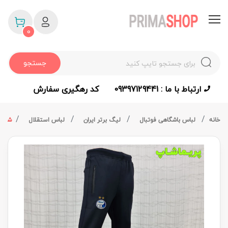
0
جستجو
ارتباط با ما : 09397129441
کد رهگیری سفارش
خانه
لباس باشگاهی فوتبال
لیگ برتر ایران
لباس استقلال
شلوا