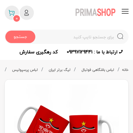
0
جستجو
ارتباط با ما : 09397129441
کد رهگیری سفارش
خانه
لباس باشگاهی فوتبال
لیگ برتر ایران
لباس پرسپولیس
لی