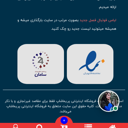
ارائه میدیم.
لباس فوتبال فصل جدید
بصورت مرتب در سایت بارگذاری میشه و
همیشه میتونید لیست جدید رو چک کنید.
محبوب ترین
لباس باشگاهی فوتبال
رو در قسمت کیت های باشگاهی
حتما مشاهده کنید که قطعا برای تیم های مطرح دنیای فوتبال، تعداد
بیشتری محصول موجود میشه. این مورد شامل
لباس رئال مادرید
،
لباس
بارسلونا
،
لباس اینتر میامی
،
لباس النصر
،
لباس منچستر سیتی
و لباس
آث میلان میشه.
در ایران هم
لباس استقلال
،
لباس پرسپولیس
و
لباس تیم ملی
ایران
توجه زیادی بشون شده و تقریبا تمام محصولاتشون رو موجود
استفاده از مطالب فروشگاه اینترنتی پریماشاپ فقط برای مقاصد غیرتجاری و با ذکر
کردیم.
منبع بلامانع است. کلیه حقوق این سایت متعلق به فروشگاه اینترنتی پریماشاپ
می‌باشد.
لباس فوتبال بچه گانه با توجه به استقبال نسل جدید روز به روز بصورت
0
کامل تر موجود میشه و تیم های بیشتری رو میتونید در این مجموعه