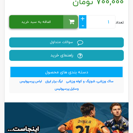
700,000
تومان
+
اضافه به سبد خرید
تعداد
-
سوالات متداول
راهنمای خرید
دسته بندی های محصول
ساک ورزشی، شوزبگ و کوله ورزشی
لیگ برتر ایران
لباس پرسپولیس
وسایل پرسپولیس