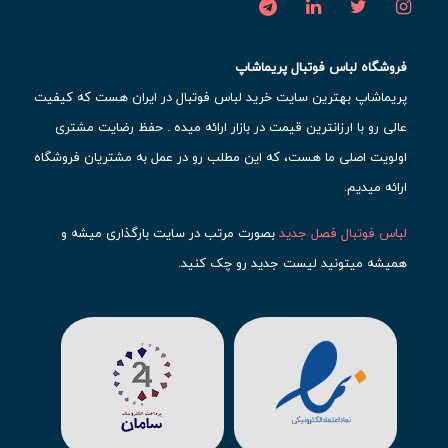
فروشگاه لباس فوتبال پریماشاپ
پریماشاپ بهترین سایت خرید لباس فوتبال در ایران هست که کیفیت
عالی رو با ارزانترین قیمت در بازار ارائه میده . حفظ رضایت مشتری
اولویت اصلی ما هست، که این مطلب رو در عمل به مشتریان فروشگاه
ارائه میدیم.
لباس فوتبال فصل جدید
بصورت مرتب در سایت بارگذاری میشه و
همیشه میتونید لیست جدید رو چک کنید.
محبوب ترین
لباس باشگاهی فوتبال
رو در قسمت کیت های باشگاهی
حتما مشاهده کنید که قطعا برای تیم های مطرح دنیای فوتبال، تعداد
بیشتری محصول موجود میشه. این مورد شامل
لباس رئال مادرید
،
لباس
بارسلونا
،
لباس اینتر میامی
،
لباس النصر
،
لباس منچستر سیتی
و لباس
آث میلان میشه.