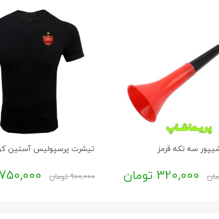
یپور سه تکه قرمز
تیشرت پرسپولیس آستین کو
320,000
تومان
750,000
مان
900,000
تومان