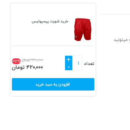
خرید شورت پرسپولیس
میتونید
+
620,000
تومان
32%
تعداد
-
420,000
تومان
افزودن به سبد خرید