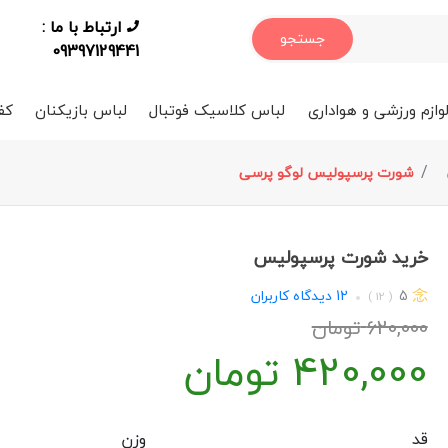
ارتباط با ما :
جستجو
09397129441
وازم ورزشی و هواداری
لباس کلاسیک فوتبال
لباس بازیکنان
کف
شورت پرسپولیس لوگو پرسی
خرید شورت پرسپولیس
5
12
دیدگاه کاربران
( 12 )
620,000
تومان
420,000
تومان
قد
وزن