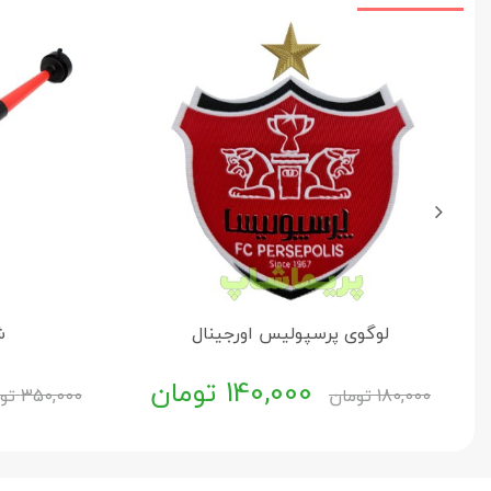
لوگوی پرسپولیس اورجینال
ش
140,000
تومان
180,000
تومان
350,000
تو