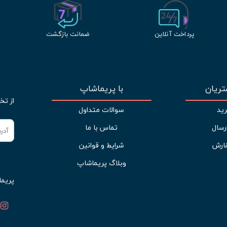
پرداخت آنلاین
ضمانت بازگشت
ریان
با پریماشاپ
از تخ
ید
سوالات متداول
رسال
تماس با ما
ارش
شرایط و قوانین
وبلاگ پریماشاپ
پریما