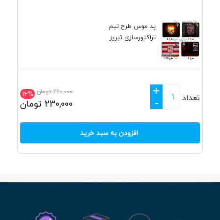
پد موس طرح تیم
تراکتورسازی تبریز
+
260,000
تومان
12%
تعداد
-
230,000
تومان
افزودن به سبد خرید