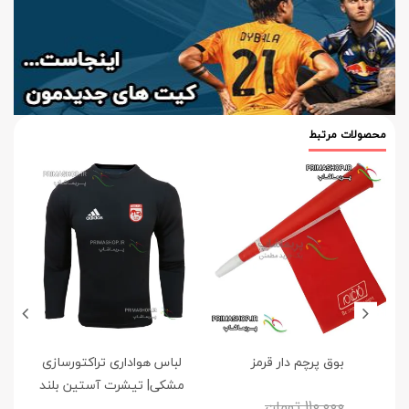
محصولات مرتبط
بوق پرچم دار قرمز
لباس هواداری تراکتورسازی
پ
مشکی| تیشرت آستین بلند
110,000
تومان