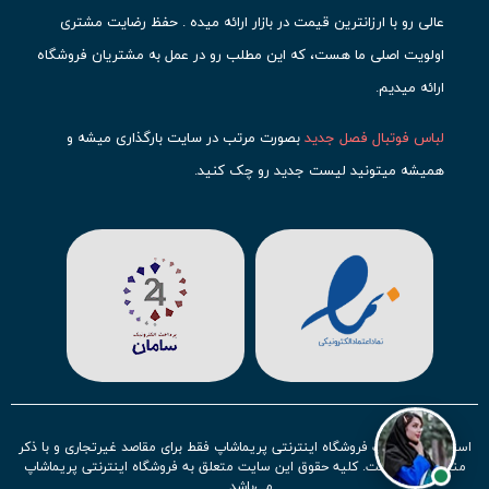
عالی رو با ارزانترین قیمت در بازار ارائه میده . حفظ رضایت مشتری
اولویت اصلی ما هست، که این مطلب رو در عمل به مشتریان فروشگاه
ارائه میدیم.
لباس فوتبال فصل جدید
بصورت مرتب در سایت بارگذاری میشه و
همیشه میتونید لیست جدید رو چک کنید.
محبوب ترین
لباس باشگاهی فوتبال
رو در قسمت کیت های باشگاهی
حتما مشاهده کنید که قطعا برای تیم های مطرح دنیای فوتبال، تعداد
بیشتری محصول موجود میشه. این مورد شامل
لباس رئال مادرید
،
لباس
بارسلونا
،
لباس اینتر میامی
،
لباس النصر
،
لباس منچستر سیتی
و لباس
آث میلان میشه.
در ایران هم
لباس استقلال
،
لباس پرسپولیس
و
لباس تیم ملی
ایران
توجه زیادی بشون شده و تقریبا تمام محصولاتشون رو موجود
استفاده از مطالب فروشگاه اینترنتی پریماشاپ فقط برای مقاصد غیرتجاری و با ذکر
کردیم.
منبع بلامانع است. کلیه حقوق این سایت متعلق به فروشگاه اینترنتی پریماشاپ
می‌باشد.