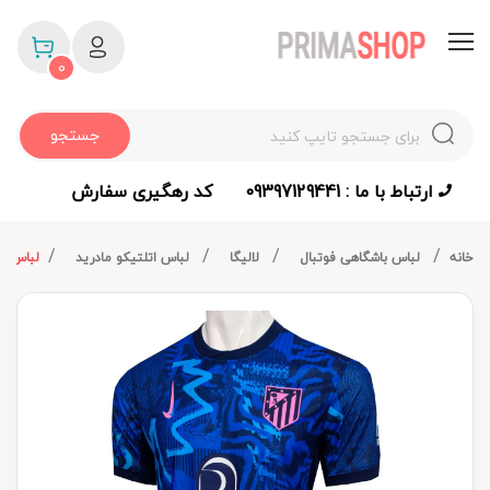
0
جستجو
ارتباط با ما : 09397129441
کد رهگیری سفارش
خانه
لباس باشگاهی فوتبال
لالیگا
لباس اتلتیکو مادرید
لباس پلی