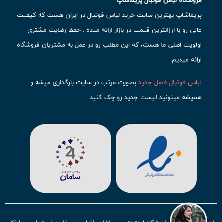
پریماشاپ بهترین سایت خرید لباس فوتبال در ایران هست که کیفیت
عالی رو با ارزانترین قیمت در بازار ارائه میده . حفظ رضایت مشتری
اولویت اصلی ما هست، که این مطلب رو در عمل به مشتریان فروشگاه
ارائه میدیم.
لباس فوتبال فصل جدید
بصورت مرتب در سایت بارگذاری میشه و
همیشه میتونید لیست جدید رو چک کنید.
محبوب ترین
لباس باشگاهی فوتبال
رو در قسمت کیت های باشگاهی
حتما مشاهده کنید که قطعا برای تیم های مطرح دنیای فوتبال، تعداد
بیشتری محصول موجود میشه. این مورد شامل
لباس رئال مادرید
،
لباس
بارسلونا
،
لباس اینتر میامی
،
لباس النصر
،
لباس منچستر سیتی
و لباس
آث میلان میشه.
در ایران هم
لباس استقلال
،
لباس پرسپولیس
و
لباس تیم ملی
ایران
توجه زیادی بشون شده و تقریبا تمام محصولاتشون رو موجود